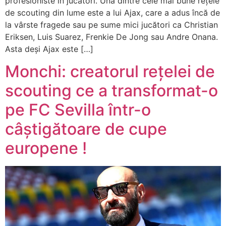
profesioniste în jucători. Una dintre cele mai bune rețele
de scouting din lume este a lui Ajax, care a adus încă de
la vârste fragede sau pe sume mici jucători ca Christian
Eriksen, Luis Suarez, Frenkie De Jong sau Andre Onana.
Asta deși Ajax este […]
Monchi: creatorul rețelei de
scouting ce a transformat-o
pe FC Sevilla într-o
câștigătoare de cupe
europene !