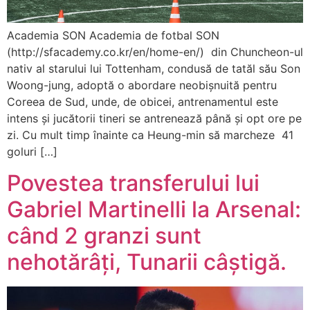
Academia SON Academia de fotbal SON
(http://sfacademy.co.kr/en/home-en/) din Chuncheon-ul
nativ al starului lui Tottenham, condusă de tatăl său Son
Woong-jung, adoptă o abordare neobișnuită pentru
Coreea de Sud, unde, de obicei, antrenamentul este
intens și jucătorii tineri se antrenează până și opt ore pe
zi. Cu mult timp înainte ca Heung-min să marcheze 41
goluri […]
Povestea transferului lui
Gabriel Martinelli la Arsenal:
când 2 granzi sunt
nehotărâți, Tunarii câștigă.