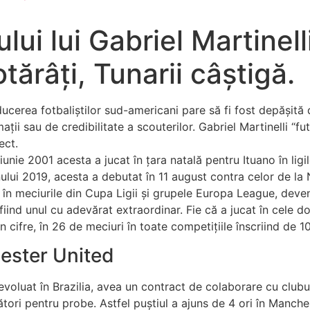
lui lui Gabriel Martinell
tărâți, Tunarii câștigă.
aducerea fotbaliștilor sud-americani pare să fi fost depășită 
mații sau de credibilitate a scouterilor. Gabriel Martinelli “f
ect.
nie 2001 acesta a jucat în țara natală pentru Ituano în ligil
 anului 2019, acesta a debutat în 11 august contra celor de 
 în meciurile din Cupa Ligii și grupele Europa League, deve
 fiind unul cu adevărat extraordinar. Fie că a jucat în cele 
ifre, în 26 de meciuri în toate competițiile înscriind de 10
hester United
 evoluat în Brazilia, avea un contract de colaborare cu club
cători pentru probe. Astfel puștiul a ajuns de 4 ori în Manc