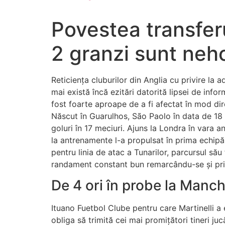
Povestea transferu
2 granzi sunt neho
Reticiența cluburilor din Anglia cu privire la 
mai există încă ezitări datorită lipsei de infor
fost foarte aproape de a fi afectat în mod dir
Născut în Guarulhos, São Paolo în data de 18 iu
goluri în 17 meciuri. Ajuns la Londra în vara
la antrenamente l-a propulsat în prima echipă
pentru linia de atac a Tunarilor, parcursul său
randament constant bun remarcându-se și prin c
De 4 ori în probe la Manc
Ituano Fuetbol Clube pentru care Martinelli a
obliga să trimită cei mai promițători tineri ju