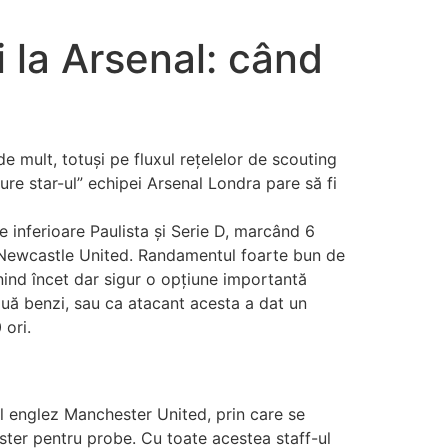
i la Arsenal: când
de mult, totuși pe fluxul rețelelor de scouting
uture star-ul” echipei Arsenal Londra pare să fi
e inferioare Paulista și Serie D, marcând 6
la Newcastle United. Randamentul foarte bun de
nind încet dar sigur o opțiune importantă
două benzi, sau ca atacant acesta a dat un
 ori.
ul englez Manchester United, prin care se
hester pentru probe. Cu toate acestea staff-ul