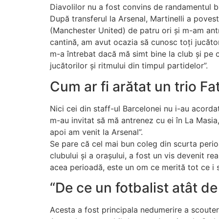
Diavolilor nu a fost convins de randamentul br
După transferul la Arsenal, Martinelli a povest
(Manchester United) de patru ori și m-am ant
cantină, am avut ocazia să cunosc toți jucători
m-a întrebat dacă mă simt bine la club și pe c
jucătorilor și ritmului din timpul partidelor”.
Cum ar fi arătat un trio Fat
Nici cei din staff-ul Barcelonei nu i-au acord
m-au invitat să mă antrenez cu ei în La Masia,
apoi am venit la Arsenal”.
Se pare că cel mai bun coleg din scurta perio
clubului și a orașului, a fost un vis devenit r
acea perioadă, este un om ce merită tot ce i s
“De ce un fotbalist atât de
Acesta a fost principala nedumerire a scouteril