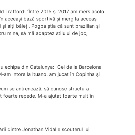
 Old Trafford: “Între 2015 și 2017 am mers acolo
în aceeași bază sportivă și merg la aceeași
i alți băieți. Pogba știa că sunt brazilian și
ru mine, să mă adaptez stilului de joc,
cu echipa din Catalunya: “Cei de la Barcelona
M-am intors la Ituano, am jucat în Copinha și
 cum se antrenează, să cunosc structura
it foarte repede. M-a ajutat foarte mult în
rii dintre Jonathan Vidalle scouterul lui