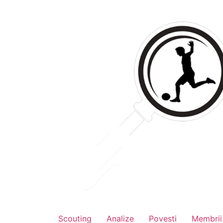
Skip
to
content
Scouting
Analize
Povesti
Membrii