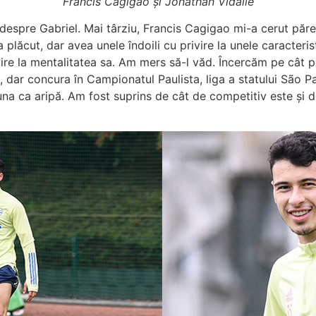
Francis Cagigao și Jonathan Vidalle
despre Gabriel. Mai târziu, Francis Cagigao mi-a cerut părere
plăcut, dar avea unele îndoili cu privire la unele caracteris
ire la mentalitatea sa. Am mers să-l văd. Încercăm pe cât po
no, dar concura în Campionatul Paulista, liga a statului São P
auna ca aripă. Am fost suprins de cât de competitiv este și 