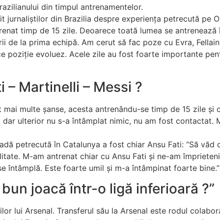
azilianului din timpul antrenamentelor.
it jurnaliștilor din Brazilia despre experiența petrecută pe
renat timp de 15 zile. Deoarece toată lumea se antrenează 
i de la prima echipă. Am cerut să fac poze cu Evra, Fellaini ș
e poziție evoluez. Acele zile au fost foarte importante pent
i – Martinelli – Messi ?
at mai multe șanse, acesta antrenându-se timp de 15 zile și 
 dar ulterior nu s-a întâmplat nimic, nu am fost contactat. 
adă petrecută în Catalunya a fost chiar Ansu Fati: “Să văd
ealitate. M-am antrenat chiar cu Ansu Fati și ne-am împrieten
e întâmplă. Este foarte umil și m-a întâmpinat foarte bine.”
 bun joacă într-o ligă inferioară ?”
or lui Arsenal. Transferul său la Arsenal este rodul colaboră